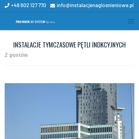
+48 602 127 770
info@instalacjenaglosnieniowe.pl
Skip to content
Me
INSTALACJE TYMCZASOWE PĘTLI INDKCYJNYCH
2 postów